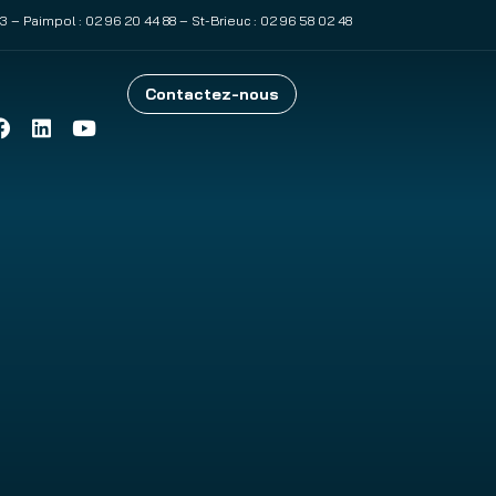
83
– Paimpol :
02 96 20 44 88
– St-Brieuc :
02 96 58 02 48
Contactez-nous