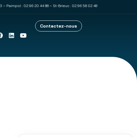
83
– Paimpol :
02 96 20 44 88
– St-Brieuc :
02 96 58 02 48
Contactez-nous