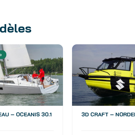
odèles
e
AU – OCEANIS 30.1
3D CRAFT – NORDE