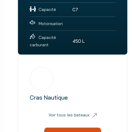
Capacité
C7
Motorisation
Capacité
450 L
carburant
Cras Nautique
Voir tous les bateaux