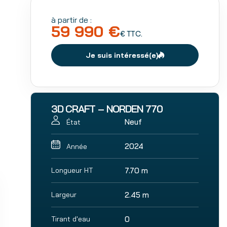
à partir de :
59 990 €
€ TTC.
Je suis intéressé(e)
3D CRAFT – NORDEN 770
Neuf
État
2024
Année
Longueur HT
7.70 m
Largeur
2.45 m
Tirant d'eau
0