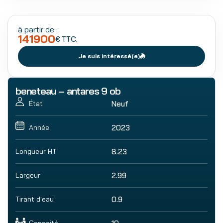
à partir de :
141900
€ TTC.
Je suis intéressé(e)
beneteau – antares 9 ob
Neuf
État
2023
Année
Longueur HT
8.23
Largeur
2.99
Tirant d'eau
0.9
Capacité