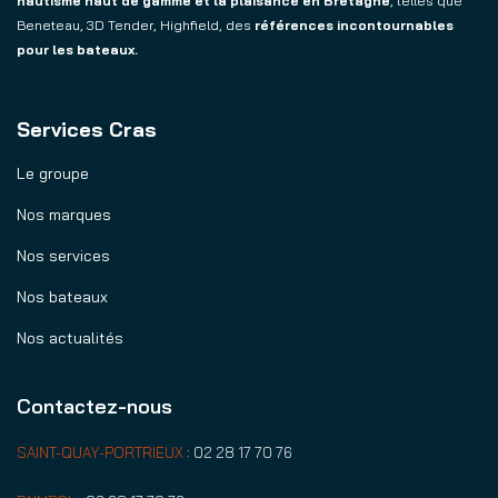
nautisme haut de gamme et la plaisance en Bretagne
, telles que
Beneteau, 3D Tender, Highfield, des
références incontournables
pour les bateaux.
Services Cras
Le groupe
Nos marques
Nos services
Nos bateaux
Nos actualités
Contactez-nous
SAINT-QUAY-PORTRIEUX
:
02 28 17 70 76