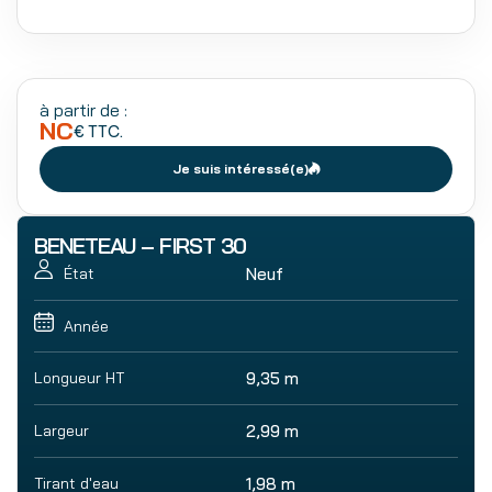
à partir de :
NC
€ TTC.
Je suis intéressé(e)
BENETEAU – FIRST 30
Neuf
État
Année
Longueur HT
9,35 m
Largeur
2,99 m
Tirant d'eau
1,98 m