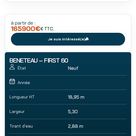
à partir de :
165900
€
€ TTC.
Je suis intéressé(e)
BENETEAU – FIRST 60
Neuf
État
Année
Longueur HT
18,95 m
Largeur
5,30
Tirant d'eau
2,88 m