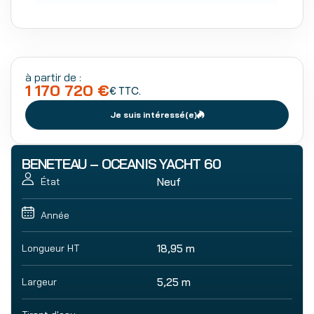
à partir de :
1 170 720 €
€ TTC.
Je suis intéressé(e)
BENETEAU – OCEANIS YACHT 60
Neuf
État
Année
Longueur HT
18,95 m
Largeur
5,25 m