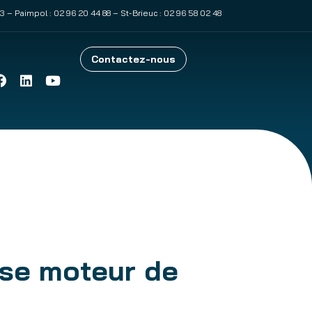
83
– Paimpol :
02 96 20 44 88
– St-Brieuc :
02 96 58 02 48
Contactez-nous
se moteur de