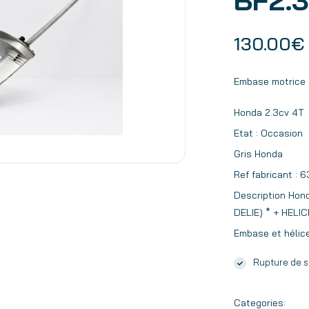
BF2.3
130.00
€
Embase motrice 
Honda 2.3cv 4T
Etat : Occasion
Gris Honda
Ref fabricant 
Description Hon
DELIE) * + HELI
Embase et hélic
Rupture de s
Categories: