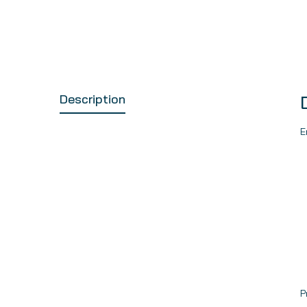
Description
E
P