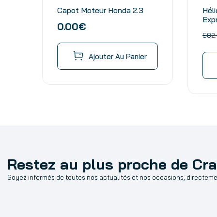
Capot Moteur Honda 2.3
Héli
Exp
0.00
€
Par
582
Emb
Ajouter Au Panier
Restez au plus proche de Cr
Soyez informés de toutes nos actualités et nos occasions, directemen