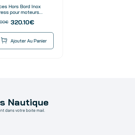
ces Hors Bord Inox
ress pour moteurs
sun 60 à 90 Cv –
320.10
€
.00
€
ase 4″1/4
Ajouter Au Panier
as Nautique
t dans votre boite mail.