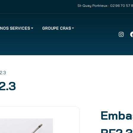
St-Quay Portrieux :
02 96 70 57 
NOS SERVICES
GROUPE CRAS
2.3
2.3
Emba