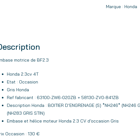
Marque :
Honda
Description
mbase motrice de BF2.3
Honda 2.3cv 4T
Etat : Occasion
Gris Honda
Ref fabricant : 63100-ZW6-020ZB + 58130-ZV0-841ZB
Description Honda : BOITIER D’ENGRENAGE (S) *NH246* (NH246 
(NH283 GRIS STIN)
Embase et hélice moteur Honda 2.3 CV d’occasion Gris
rix Occasion : 130 €