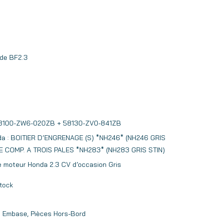
de BF2.3
: 63100-ZW6-020ZB + 58130-ZV0-841ZB
da : BOITIER D’ENGRENAGE (S) *NH246* (NH246 GRIS
CE COMP. A TROIS PALES *NH283* (NH283 GRIS STIN)
e moteur Honda 2.3 CV d’occasion Gris
tock
Embase
,
Pièces Hors-Bord