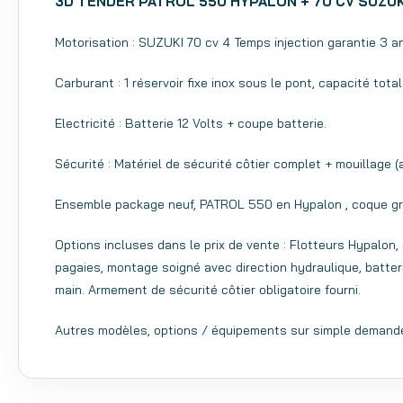
3D TENDER PATROL 550 HYPALON + 70 CV SUZUK
Motorisation : SUZUKI 70 cv 4 Temps injection garantie 3 ans
Carburant : 1 réservoir fixe inox sous le pont, capacité tota
Electricité : Batterie 12 Volts + coupe batterie.
Sécurité : Matériel de sécurité côtier complet + mouillage (
Ensemble package neuf, PATROL 550 en Hypalon , coque g
Options incluses dans le prix de vente : Flotteurs Hypalon
pagaies, montage soigné avec direction hydraulique, batter
main. Armement de sécurité côtier obligatoire fourni.
Autres modèles, options / équipements sur simple demand