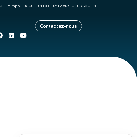
83
– Paimpol :
02 96 20 44 88
– St-Brieuc :
02 96 58 02 48
Contactez-nous