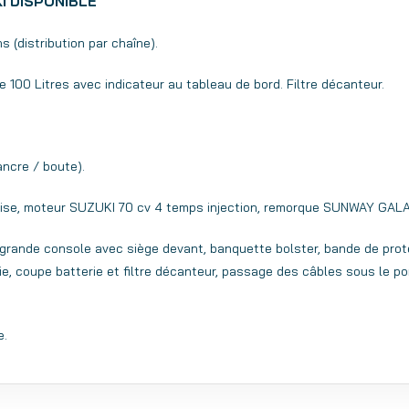
I DISPONIBLE
 (distribution par chaîne).
le 100 Litres avec indicateur au tableau de bord. Filtre décanteur.
ancre / boute).
rise, moteur SUZUKI 70 cv 4 temps injection, remorque SUNWAY GA
, grande console avec siège devant, banquette bolster, bande de prote
ie, coupe batterie et filtre décanteur, passage des câbles sous le po
e.