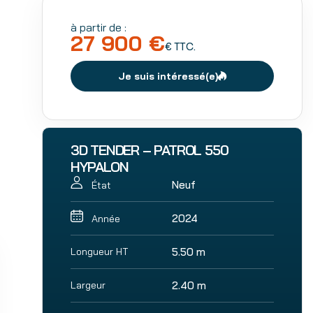
à partir de :
27 900 €
€ TTC.
Je suis intéressé(e)
3D TENDER – PATROL 550
HYPALON
Neuf
État
2024
Année
Longueur HT
5.50 m
Largeur
2.40 m