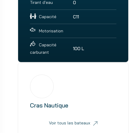
Tirant d'eau
0
Capacité
C11
Motorisation
Capacité
100 L
carburant
Cras Nautique
Voir tous les bateaux