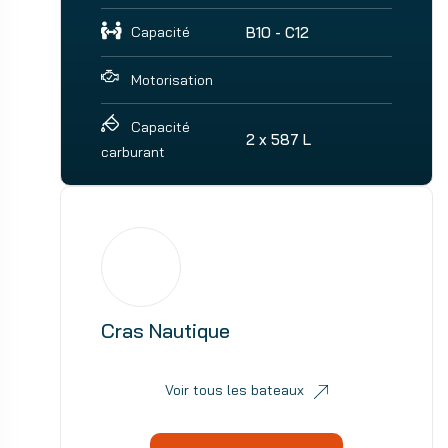
Capacité
B10 - C12
Motorisation
Capacité
2 x 587 L
carburant
Cras Nautique
Voir tous les bateaux