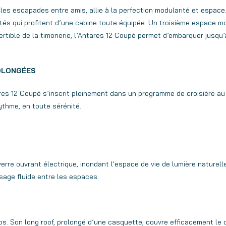
 les escapades entre amis, allie à la perfection modularité et espace.
vités qui profitent d’une cabine toute équipée. Un troisième espace 
tible de la timonerie, l’Antares 12 Coupé permet d’embarquer jusqu’à
ROLONGÉES
res 12 Coupé s’inscrit pleinement dans un programme de croisière au l
rythme, en toute sérénité.
rre ouvrant électrique, inondant l'espace de vie de lumière naturelle. 
ssage fluide entre les espaces.
. Son long roof, prolongé d’une casquette, couvre efficacement le co