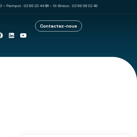
83
– Paimpol :
02 96 20 44 88
– St-Brieuc :
02 96 58 02 48
Contactez-nous