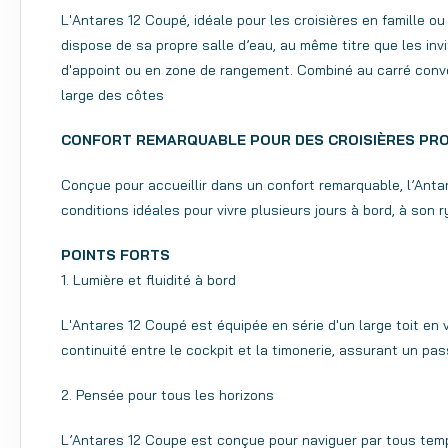
L'Antares 12 Coupé, idéale pour les croisières en famille ou
dispose de sa propre salle d’eau, au même titre que les in
d'appoint ou en zone de rangement. Combiné au carré conver
large des côtes
CONFORT REMARQUABLE POUR DES CROISIÈRES P
Conçue pour accueillir dans un confort remarquable, l’Anta
conditions idéales pour vivre plusieurs jours à bord, à son 
POINTS FORTS
1. Lumière et fluidité à bord
L'Antares 12 Coupé est équipée en série d'un large toit en ve
continuité entre le cockpit et la timonerie, assurant un pa
2. Pensée pour tous les horizons
L’Antares 12 Coupe est conçue pour naviguer par tous temps