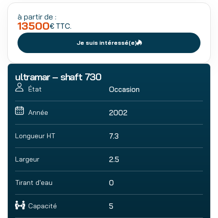
à partir de :
13500
€ TTC.
Je suis intéressé(e)
ultramar – shaft 730
Occasion
État
2002
Année
Longueur HT
7.3
Largeur
2.5
Tirant d'eau
0
Capacité
5