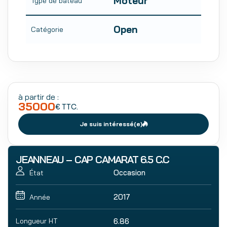
Moteur
Type de bateau
Open
Catégorie
à partir de :
35000
€ TTC.
Je suis intéressé(e)
JEANNEAU – CAP CAMARAT 6.5 C.C
Occasion
État
2017
Année
Longueur HT
6.86